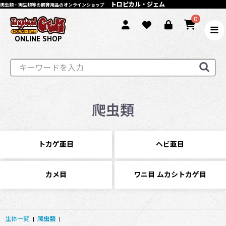
トロピカル・ジェム
爬虫類・両生類等の飼育用品のオンラインショップ
0
ONLINE SHOP
爬虫類
トカゲ亜目
ヘビ亜目
カメ目
ワニ目 ムカシトカゲ目
生体一覧
|
爬虫類
|