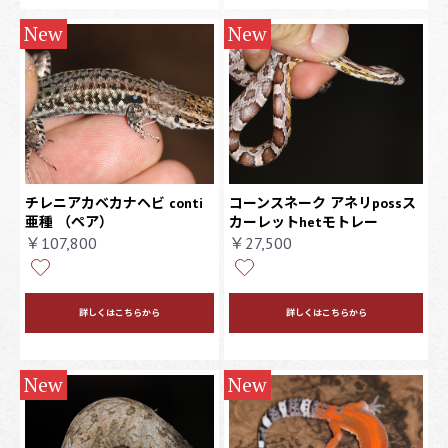
New
New
チレニアカベカナヘビ conti
コーンスネーク アネリpossス
亜種
（ペア）
カーレットhetモトレー
￥107,800
￥27,500
詳しくはこちらから
詳しくはこちらから
New
New