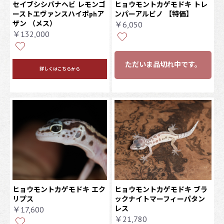
セイブシシバナヘビ レモンゴ
ヒョウモントカゲモドキ トレ
ーストエヴァンスハイポphア
ンパーアルビノ 【特価】
ザン
（メス）
￥6,050
￥132,000
ただいま品切れ中です。
詳しくはこちらから
ヒョウモントカゲモドキ エク
ヒョウモントカゲモドキ ブラ
リプス
ックナイトマーフィーパタン
レス
￥17,600
￥21,780