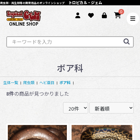
トロピカル・ジェム
爬虫類・両生類等の飼育用品のオンラインショップ
0
ONLINE SHOP
ボア科
生体一覧
|
爬虫類
|
ヘビ亜目
|
ボア科
|
8件
の商品が見つかりました