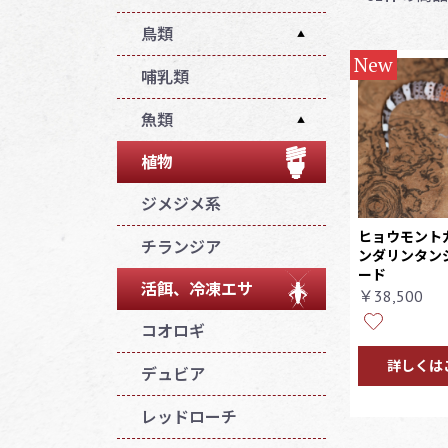
カメ目
スキンク科
コーンスネーク
レオパ
無尾目
クモ
鳥類
▲
▲
▲
New
ワニ目 ムカシトカゲ
アガマ科
ランプロペルティ
ドロガメ科
その他
サソリ
バードイーター
フィンチ
哺乳類
目
ス
Eublepharis
イグアナ科
アフリカハコヨコ
ムカデ
アースタイガー
サギ
魚類
▲
セイブシシバナヘ
クビガメ科
ニシアフリカト
オオトカゲ科
昆虫
ビ
バブーン
カゲモドキ
キジ
ベタ
植物
ヌマガメ科
カメレオン科
ワラジムシ
ナミヘビその他
ツリースパイダー
クレステッドゲ
猛禽類
ジメジメ系
イシガメ科
ッコー
ヒョウモント
カナヘビ科
ダンゴムシ
ボア科
その他
チランジア
ンダリンタンジ
ヘビクビガメ科
ガーゴイルゲッ
ード
テュー科
その他
パイソン科
インコ オウム
コー
活餌、冷凍エサ
▲
￥38,500
ヨコクビガメ科
ボールパイソン
ジャイアントゲ
コオロギ
リクガメ科
ッコー
▲
詳しくは
モレリア
デュビア
チチュウカイリ
クガメ
レッドローチ