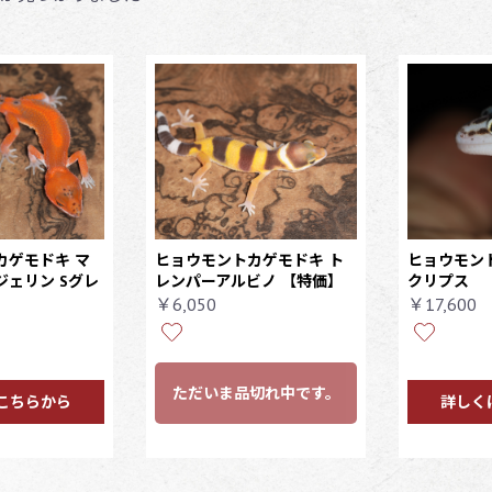
カゲモドキ マ
ヒョウモントカゲモドキ ト
ヒョウモン
ェリン Sグレ
レンパーアルビノ 【特価】
クリプス
￥6,050
￥17,600
ただいま品切れ中です。
こちらから
詳しく