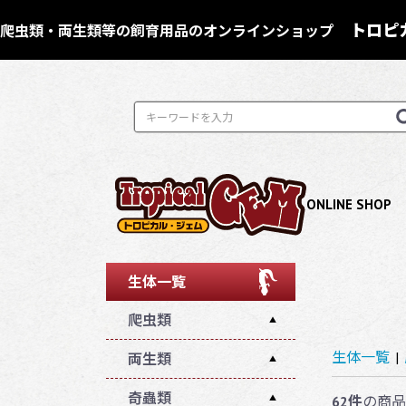
トロピカ
爬虫類・両生類等の飼育用品のオンラインショップ
ONLINE SHOP
生体一覧
爬虫類
▲
生体一覧
|
トカゲ亜目
両生類
▲
▲
ヘビ亜目
ヤモリ科
有尾目 無足目
奇蟲類
▲
▲
62件
の商品
▲