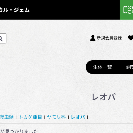
公
ル・ジェム
こ
新規会員登録
生体一覧
飼
レオパ
爬虫類
|
トカゲ亜目
|
ヤモリ科
|
レオパ
|
が見つかりました