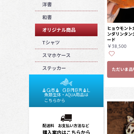
洋書
和書
ヒョウモント
オリジナル商品
ンダリンタンジ
ード
Tシャツ
￥38,500
スマホケース
ステッカー
ただいま品
魚類生体・AQUA用品は
こちらから
配送料 お支払い方法など
購入案内はこちらから