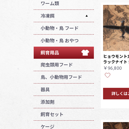
ホウシャガメ
ワーム類
冷凍餌
▲
特価冷凍餌
小動物・鳥 フード
マウス
小動物・鳥 おやつ
ラット
飼育用品
ヒョウモント
ラックナイト 
コオロギ
爬虫類用フード
￥96,800
ヒヨコ、ウズラ
鳥、小動物用フード
器具
詳しくは
添加剤
飼育セット
ケージ