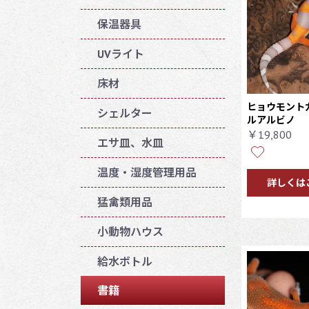
保温器具
UVライト
床材
ヒョウモント
シェルター
ルアルビノ
￥19,800
エサ皿、水皿
温度・湿度管理用品
詳しくは
猛禽類用品
小動物ハウス
給水ボトル
書籍