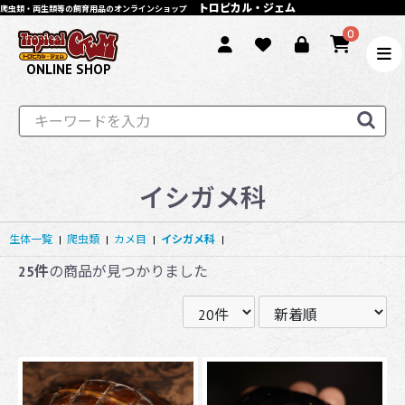
トロピカル・ジェム
爬虫類・両生類等の飼育用品のオンラインショップ
0
ONLINE SHOP
イシガメ科
生体一覧
|
爬虫類
|
カメ目
|
イシガメ科
|
25件
の商品が見つかりました