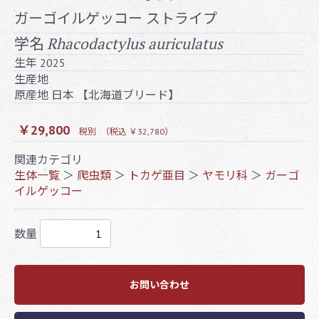
ガーゴイルゲッコー ストライプ
Rhacodactylus auriculatus
学名
生年
2025
生産地
原産地
日本 【北海道ブリード】
￥29,800
税別
（税込 ￥32,780）
関連カテゴリ
生体一覧
＞
爬虫類
＞
トカゲ亜目
＞
ヤモリ科
＞
ガーゴ
イルゲッコー
数量
お問い合わせ