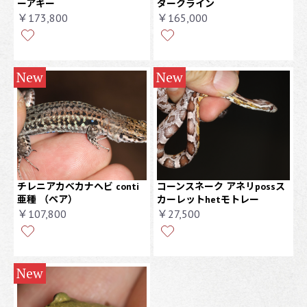
ーアキー
ダークライン
￥173,800
￥165,000
New
New
チレニアカベカナヘビ conti
コーンスネーク アネリpossス
亜種
（ペア）
カーレットhetモトレー
￥107,800
￥27,500
New