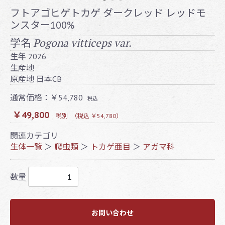
フトアゴヒゲトカゲ ダークレッド レッドモ
ンスター100%
Pogona vitticeps var.
学名
生年
2026
生産地
原産地
日本CB
通常価格：￥54,780
税込
￥49,800
税別
（税込 ￥54,780）
関連カテゴリ
生体一覧
＞
爬虫類
＞
トカゲ亜目
＞
アガマ科
数量
お問い合わせ